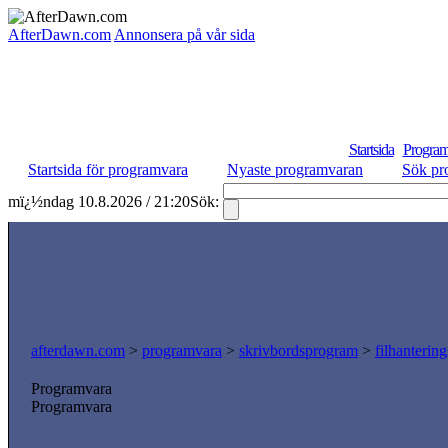
AfterDawn.com
Annonsera på vår sida
Startsida
Program
Startsida för programvara
Nyaste programvaran
Sök pr
mï¿½ndag 10.8.2026 / 21:20
Sök:
afterdawn.com
>
programvara
>
skrivbordsprogram
>
filhanterin
Programvara
Programvara