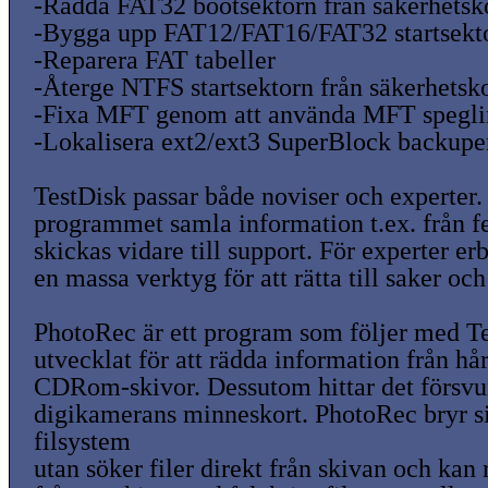
-Rädda FAT32 bootsektorn från säkerhetsk
-Bygga upp FAT12/FAT16/FAT32 startsekt
-Reparera FAT tabeller
-Återge NTFS startsektorn från säkerhetsk
-Fixa MFT genom att använda MFT spegl
-Lokalisera ext2/ext3 SuperBlock backupe
TestDisk passar både noviser och experter.
programmet samla information t.ex. från fe
skickas vidare till support. För experter 
en massa verktyg för att rätta till saker och
PhotoRec är ett program som följer med Te
utvecklat för att rädda information från h
CDRom-skivor. Dessutom hittar det försvun
digikamerans minneskort. PhotoRec bryr s
filsystem
utan söker filer direkt från skivan och kan