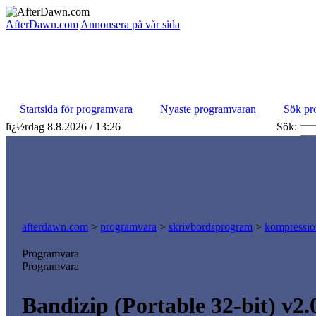
AfterDawn.com
Annonsera på vår sida
Startsida för programvara
Nyaste programvaran
Sök pr
lï¿½rdag 8.8.2026 / 13:26
Sök:
afterdawn.com
>
programvara
>
skrivbordsprogram
>
kompressio
Programvara
Programvara
Bandizip (Portable 32-bit) v2.