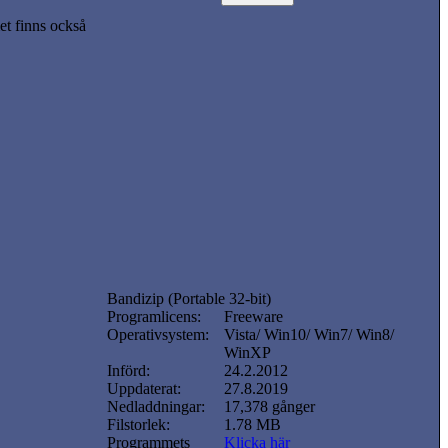
t finns också
Bandizip (Portable 32-bit)
Programlicens:
Freeware
Operativsystem:
Vista/ Win10/ Win7/ Win8/
WinXP
Införd:
24.2.2012
Uppdaterat:
27.8.2019
Nedladdningar:
17,378 gånger
Filstorlek:
1.78 MB
Programmets
Klicka här