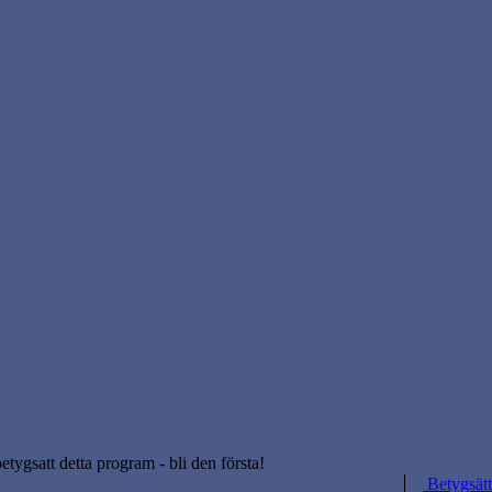
betygsatt detta program - bli den första!
Betygsätt