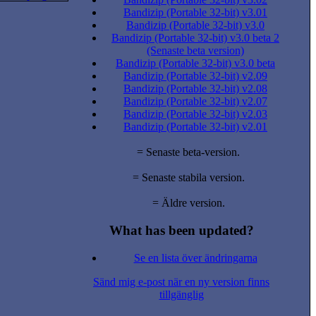
Bandizip (Portable 32-bit) v3.01
Bandizip (Portable 32-bit) v3.0
Bandizip (Portable 32-bit) v3.0 beta 2
(Senaste beta version)
Bandizip (Portable 32-bit) v3.0 beta
Bandizip (Portable 32-bit) v2.09
Bandizip (Portable 32-bit) v2.08
Bandizip (Portable 32-bit) v2.07
Bandizip (Portable 32-bit) v2.03
Bandizip (Portable 32-bit) v2.01
= Senaste beta-version.
= Senaste stabila version.
= Äldre version.
What has been updated?
Se en lista över ändringarna
Sänd mig e-post när en ny version finns
tillgänglig