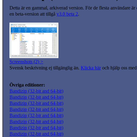
Detta är en gammal, arkiverad version. För de flesta användare är
en beta-version att tillgå
v3.0 beta 2
.
Screenshots (2) >
Svensk beskrivning ej tillgänglig än.
Klicka här
och hjälp oss med 
Övriga editioner:
Bandizip (32-bit and 64-bit)
Bandizip (32-bit and 64-bit)
Bandizip (32-bit and 64-bit)
Bandizip (32-bit and 64-bit)
Bandizip (32-bit and 64-bit)
Bandizip (32-bit and 64-bit)
Bandizip (32-bit and 64-bit)
Bandizip (32-bit and 64-bit)