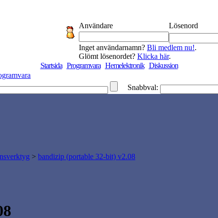
Användare
Lösenord
Inget användarnamn?
Bli medlem nu!
.
Glömt lösenordet?
Klicka här
.
Startsida
Programvara
Hemelektronik
Diskussion
ogramvara
Snabbval:
nsverktyg
>
bandizip (portable 32-bit) v2.08
08