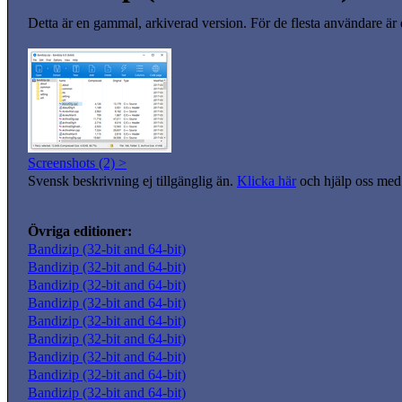
Detta är en gammal, arkiverad version. För de flesta användare är
Screenshots (2) >
Svensk beskrivning ej tillgänglig än.
Klicka här
och hjälp oss med 
Övriga editioner:
Bandizip (32-bit and 64-bit)
Bandizip (32-bit and 64-bit)
Bandizip (32-bit and 64-bit)
Bandizip (32-bit and 64-bit)
Bandizip (32-bit and 64-bit)
Bandizip (32-bit and 64-bit)
Bandizip (32-bit and 64-bit)
Bandizip (32-bit and 64-bit)
Bandizip (32-bit and 64-bit)