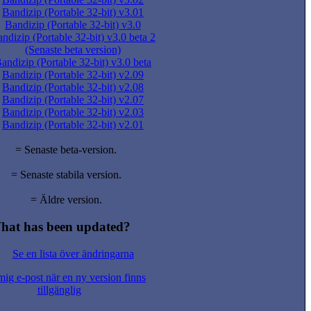
Bandizip (Portable 32-bit) v3.01
Bandizip (Portable 32-bit) v3.0
ndizip (Portable 32-bit) v3.0 beta 2
(Senaste beta version)
andizip (Portable 32-bit) v3.0 beta
Bandizip (Portable 32-bit) v2.09
Bandizip (Portable 32-bit) v2.08
Bandizip (Portable 32-bit) v2.07
Bandizip (Portable 32-bit) v2.03
Bandizip (Portable 32-bit) v2.01
= Senaste beta-version.
= Senaste stabila version.
= Äldre version.
hat has been updated?
Se en lista över ändringarna
ig e-post när en ny version finns
tillgänglig