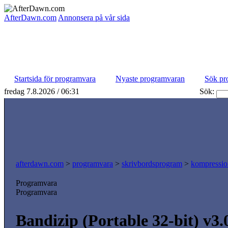
AfterDawn.com
Annonsera på vår sida
Startsida för programvara
Nyaste programvaran
Sök pr
fredag 7.8.2026 / 06:31
Sök:
afterdawn.com
>
programvara
>
skrivbordsprogram
>
kompressio
Programvara
Programvara
Bandizip (Portable 32-bit) v3.