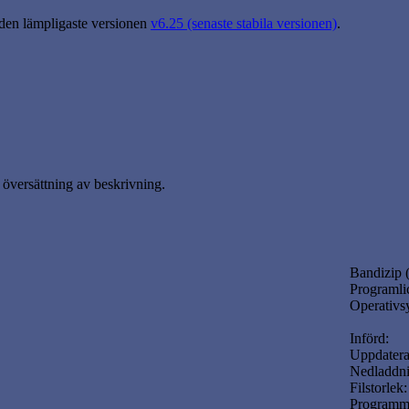
 den lämpligaste versionen
v6.25 (senaste stabila versionen)
.
översättning av beskrivning.
Bandizip (
Programli
Operativs
Införd:
Uppdatera
Nedladdni
Filstorlek:
Programm