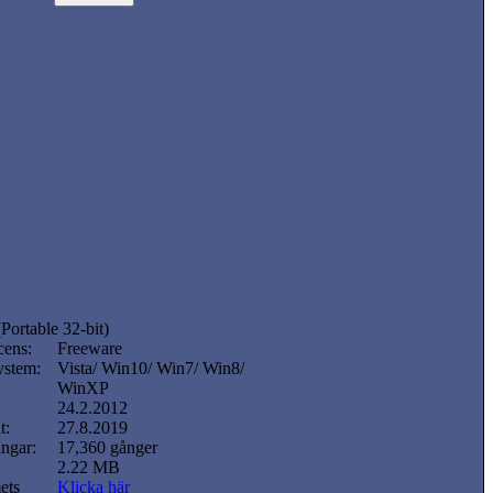
Portable 32-bit)
cens:
Freeware
ystem:
Vista/ Win10/ Win7/ Win8/
WinXP
24.2.2012
t:
27.8.2019
ngar:
17,360 gånger
2.22 MB
ets
Klicka här