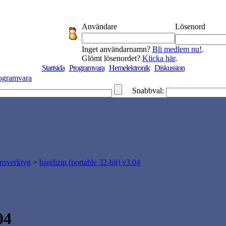
Användare
Lösenord
Inget användarnamn?
Bli medlem nu!
.
Glömt lösenordet?
Klicka här
.
Startsida
Programvara
Hemelektronik
Diskussion
ogramvara
Snabbval:
nsverktyg
>
bandizip (portable 32-bit) v3.04
04