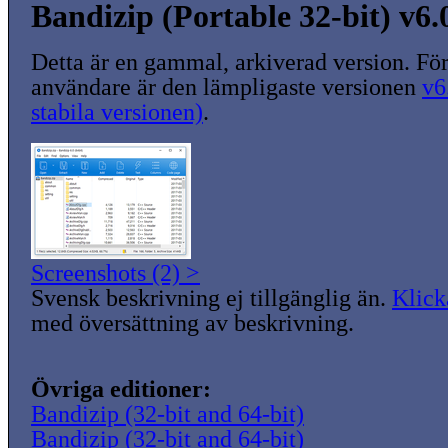
Bandizip (Portable 32-bit) v6.
Detta är en gammal, arkiverad version. För
användare är den lämpligaste versionen
v6
stabila versionen)
.
Screenshots (2) >
Svensk beskrivning ej tillgänglig än.
Klick
med översättning av beskrivning.
Övriga editioner:
Bandizip (32-bit and 64-bit)
Bandizip (32-bit and 64-bit)