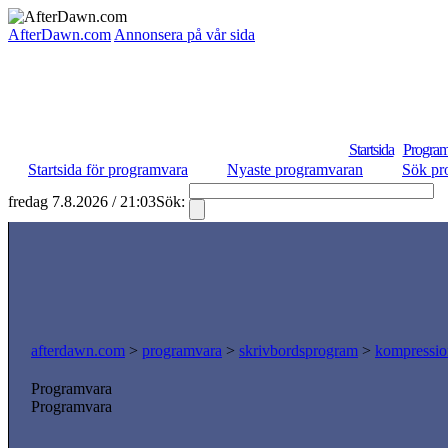
AfterDawn.com
Annonsera på vår sida
Startsida
Program
Startsida för programvara
Nyaste programvaran
Sök pr
fredag 7.8.2026 / 21:03
Sök:
S
afterdawn.com
>
programvara
>
skrivbordsprogram
>
kompressio
Programvara
Programvara