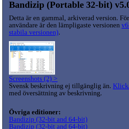
Bandizip (Portable 32-bit) v5.
Detta är en gammal, arkiverad version. För
användare är den lämpligaste versionen
v6
stabila versionen)
.
Screenshots (2) >
Svensk beskrivning ej tillgänglig än.
Klick
med översättning av beskrivning.
Övriga editioner:
Bandizip (32-bit and 64-bit)
Bandizip (32-bit and 64-bit)