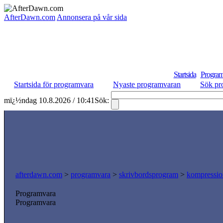
AfterDawn.com
Annonsera på vår sida
Startsida
Program
Startsida för programvara
Nyaste programvaran
Sök pr
mï¿½ndag 10.8.2026 / 10:41
Sök:
afterdawn.com
>
programvara
>
skrivbordsprogram
>
kompressio
Programvara
Programvara