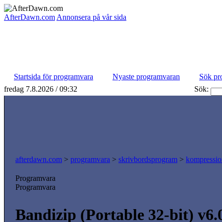
AfterDawn.com
Annonsera på vår sida
Startsida för programvara
Nyaste programvaran
Sök pr
fredag 7.8.2026 / 09:32
Sök:
afterdawn.com
>
programvara
>
skrivbordsprogram
>
kompressio
Programvara
Programvara
Bandizip (Portable 32-bit) v6.