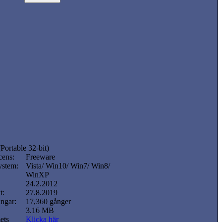
Portable 32-bit)
cens:
Freeware
ystem:
Vista/ Win10/ Win7/ Win8/
WinXP
24.2.2012
t:
27.8.2019
ngar:
17,360 gånger
3.16 MB
ets
Klicka här