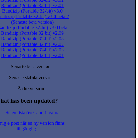
Bandizip (Portable 32-bit) v3.01
Bandizip (Portable 32-bit) v3.0
ndizip (Portable 32-bit) v3.0 beta 2
(Senaste beta version)
andizip (Portable 32-bit) v3.0 beta
Bandizip (Portable 32-bit) v2.09
Bandizip (Portable 32-bit) v2.08
Bandizip (Portable 32-bit) v2.07
Bandizip (Portable 32-bit) v2.03
Bandizip (Portable 32-bit) v2.01
= Senaste beta-version.
= Senaste stabila version.
= Äldre version.
hat has been updated?
Se en lista över ändringarna
ig e-post när en ny version finns
tillgänglig