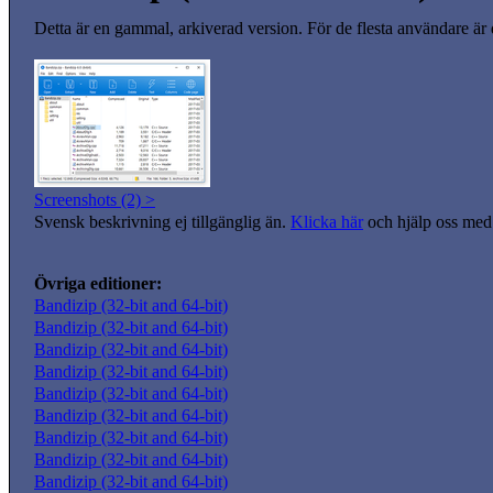
Detta är en gammal, arkiverad version. För de flesta användare är
Screenshots (2) >
Svensk beskrivning ej tillgänglig än.
Klicka här
och hjälp oss med 
Övriga editioner:
Bandizip (32-bit and 64-bit)
Bandizip (32-bit and 64-bit)
Bandizip (32-bit and 64-bit)
Bandizip (32-bit and 64-bit)
Bandizip (32-bit and 64-bit)
Bandizip (32-bit and 64-bit)
Bandizip (32-bit and 64-bit)
Bandizip (32-bit and 64-bit)
Bandizip (32-bit and 64-bit)