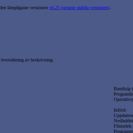
 den lämpligaste versionen
v6.25 (senaste stabila versionen)
.
översättning av beskrivning.
Bandizip (
Programli
Operativs
Införd:
Uppdatera
Nedladdni
Filstorlek:
Programm