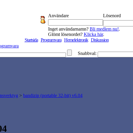
Användare
Lösenord
Inget användarnamn?
Bli medlem nu!
.
Glömt lösenordet?
Klicka här
.
Startsida
Programvara
Hemelektronik
Diskussion
ogramvara
Snabbval:
nsverktyg
>
bandizip (portable 32-bit) v6.04
04