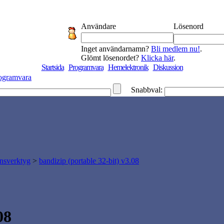
Användare
Lösenord
Inget användarnamn?
Bli medlem nu!
.
Glömt lösenordet?
Klicka här
.
Startsida
Programvara
Hemelektronik
Diskussion
ogramvara
Snabbval:
nsverktyg
>
bandizip (portable 32-bit) v3.08
08