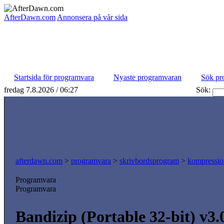
AfterDawn.com
Annonsera på vår sida
Startsida för programvara
Nyaste programvaran
Sök pr
fredag 7.8.2026 / 06:27
Sök:
afterdawn.com
>
programvara
>
skrivbordsprogram
>
kompressio
Programvara
Programvara
Bandizip (Portable 32-bit) v3.