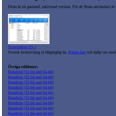
Detta är en gammal, arkiverad version. För de flesta användare är
Screenshots (2) >
Svensk beskrivning ej tillgänglig än.
Klicka här
och hjälp oss med 
Övriga editioner:
Bandizip (32-bit and 64-bit)
Bandizip (32-bit and 64-bit)
Bandizip (32-bit and 64-bit)
Bandizip (32-bit and 64-bit)
Bandizip (32-bit and 64-bit)
Bandizip (32-bit and 64-bit)
Bandizip (32-bit and 64-bit)
Bandizip (32-bit and 64-bit)
Bandizip (32-bit and 64-bit)