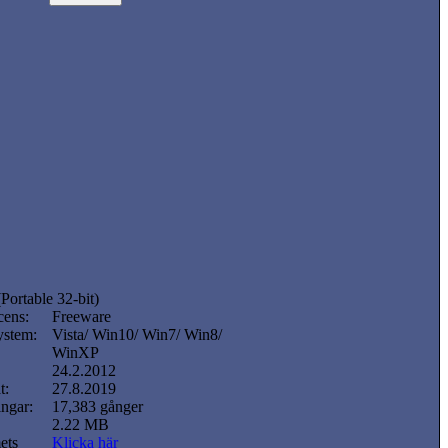
Portable 32-bit)
cens:
Freeware
ystem:
Vista/ Win10/ Win7/ Win8/
WinXP
24.2.2012
t:
27.8.2019
ngar:
17,383 gånger
2.22 MB
ets
Klicka här