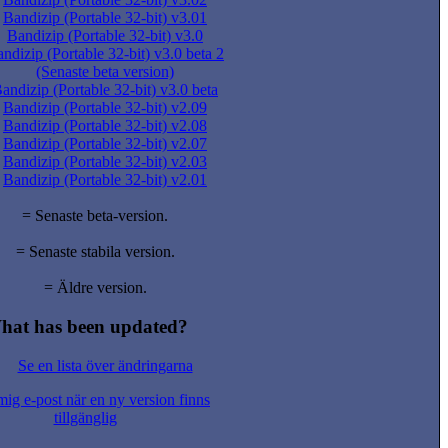
Bandizip (Portable 32-bit) v3.01
Bandizip (Portable 32-bit) v3.0
ndizip (Portable 32-bit) v3.0 beta 2
(Senaste beta version)
andizip (Portable 32-bit) v3.0 beta
Bandizip (Portable 32-bit) v2.09
Bandizip (Portable 32-bit) v2.08
Bandizip (Portable 32-bit) v2.07
Bandizip (Portable 32-bit) v2.03
Bandizip (Portable 32-bit) v2.01
= Senaste beta-version.
= Senaste stabila version.
= Äldre version.
hat has been updated?
Se en lista över ändringarna
ig e-post när en ny version finns
tillgänglig