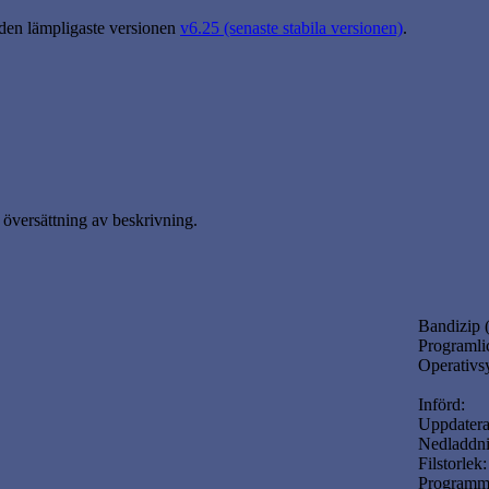
 den lämpligaste versionen
v6.25 (senaste stabila versionen)
.
översättning av beskrivning.
Bandizip (
Programli
Operativs
Införd:
Uppdatera
Nedladdni
Filstorlek:
Programm