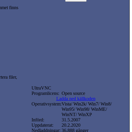
met finns
ra filer,
UltraVNC
Programlicens:
Open source
Ladda ned källkoden
Operativsystem:
Vista/ Win2k/ Win7/ Win8/
Win95/ Win98/ WinME/
WinNT/ WinXP
Införd:
31.5.2007
Uppdaterat:
20.2.2020
Nedladdningar:
36,888 gånger