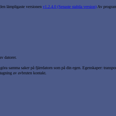
 den lämpligaste versionen
v1.2.4.0 (Senaste stabila version)
Av program
av datorer.
öra samma saker på fjärrdatorn som på din egen. Egenskaper: transporte
tagning av avbruten kontakt.