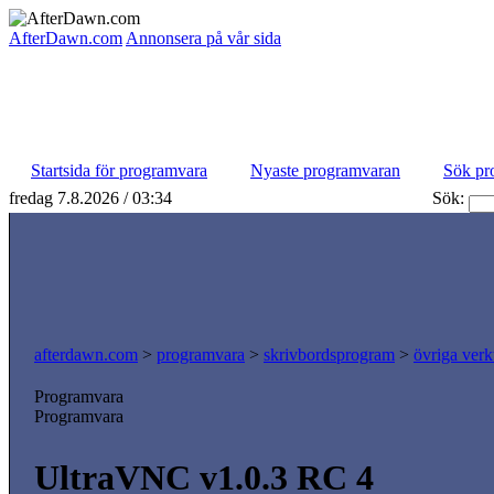
AfterDawn.com
Annonsera på vår sida
Startsida för programvara
Nyaste programvaran
Sök pr
fredag 7.8.2026 / 03:34
Sök:
afterdawn.com
>
programvara
>
skrivbordsprogram
>
övriga verk
Programvara
Programvara
UltraVNC v1.0.3 RC 4