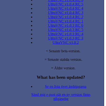
UltraVNC v1.0.4 RC 5
UltraVNC v1.0.4 RC 4
UltraVNC v1.0.4 RC 3
UltraVNC v1.0.4 RC 2
UltraVNC v1.0.4 RC 1
UltraVNC v1.0.3 RC 6
UltraVNC v1.0.3 RC 5
UltraVNC v1.0.3 RC 4
UltraVNC v1.0.3 RC 3
UltraVNC v1.0.2
= Senaste beta-version.
= Senaste stabila version.
= Äldre version.
What has been updated?
Se en lista över ändringarna
Sänd mig e-post när en ny version finns
tillgänglig