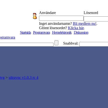
Användare
Lösenord
Inget användarnamn?
Bli medlem nu!
.
Glömt lösenordet?
Klicka här
.
Startsida
Programvara
Hemelektronik
Diskussion
ogramvara
Snabbval:
tyg
>
ultravnc v1.0.3 rc 4