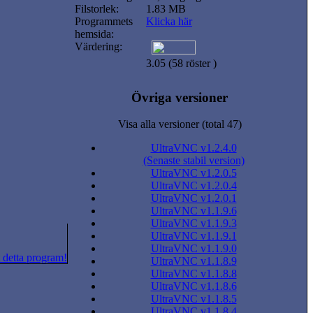
Filstorlek:
1.83 MB
Programmets
Klicka här
hemsida:
Värdering:
3.05 (58 röster )
Övriga versioner
Visa alla versioner (total 47)
UltraVNC v1.2.4.0
(Senaste stabil version)
UltraVNC v1.2.0.5
UltraVNC v1.2.0.4
UltraVNC v1.2.0.1
UltraVNC v1.1.9.6
UltraVNC v1.1.9.3
UltraVNC v1.1.9.1
UltraVNC v1.1.9.0
 detta program!
UltraVNC v1.1.8.9
UltraVNC v1.1.8.8
UltraVNC v1.1.8.6
UltraVNC v1.1.8.5
UltraVNC v1.1.8.4