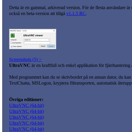
Detta är en gammal, arkiverad version. För de flesta användare är
också en beta-version att tillgå
v1.1.5 RC
.
Screenshots (5) >
UltraVNC
är en kraftfull och enkel applikation för fjärrhantering 
Med programmet kan du se skrivbordet på en annan dator, du kan g
TextChatta, MSLogon, kryptera filtransporten, automatisk återupp
Övriga editioner:
UltraVNC (64-bit)
UltraVNC (64-bit)
UltraVNC (64-bit)
UltraVNC (64-bit)
UltraVNC (64-bit)