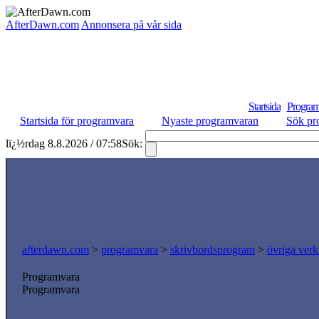
AfterDawn.com
Annonsera på vår sida
Startsida
Program
Startsida för programvara
Nyaste programvaran
Sök pr
lï¿½rdag 8.8.2026 / 07:58
Sök:
afterdawn.com
>
programvara
>
skrivbordsprogram
>
övriga verk
Programvara
Programvara