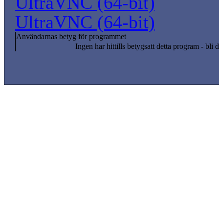
UltraVNC (64-bit)
UltraVNC (64-bit)
Användarnas betyg för programmet
Ingen har hittills betygsatt detta program - bli d