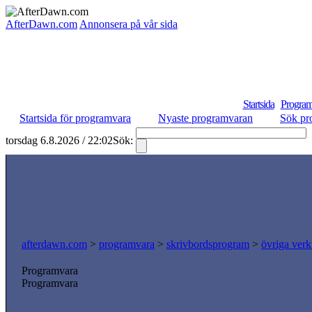
AfterDawn.com
Annonsera på vår sida
Startsida
Program
Startsida för programvara
Nyaste programvaran
Sök pr
torsdag 6.8.2026 / 22:02
Sök:
afterdawn.com
>
programvara
>
skrivbordsprogram
>
övriga verk
Programvara
Programvara