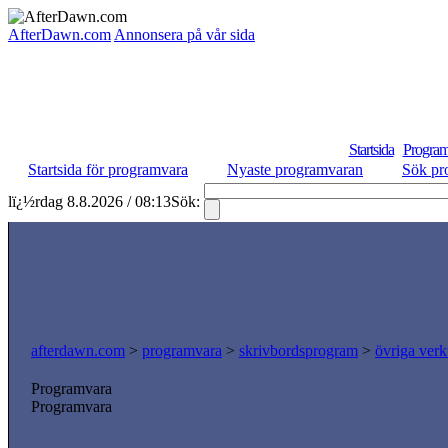
AfterDawn.com
Annonsera på vår sida
Startsida
Program
Startsida för programvara
Nyaste programvaran
Sök pr
lï¿½rdag 8.8.2026 / 08:13
Sök:
afterdawn.com
>
programvara
>
skrivbordsprogram
>
övriga verk
Programvara
Programvara