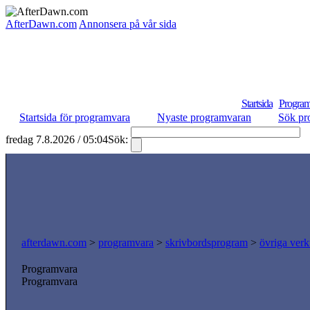
AfterDawn.com
Annonsera på vår sida
Startsida
Program
Startsida för programvara
Nyaste programvaran
Sök pr
fredag 7.8.2026 / 05:04
Sök:
S
afterdawn.com
>
programvara
>
skrivbordsprogram
>
övriga verk
Programvara
Programvara