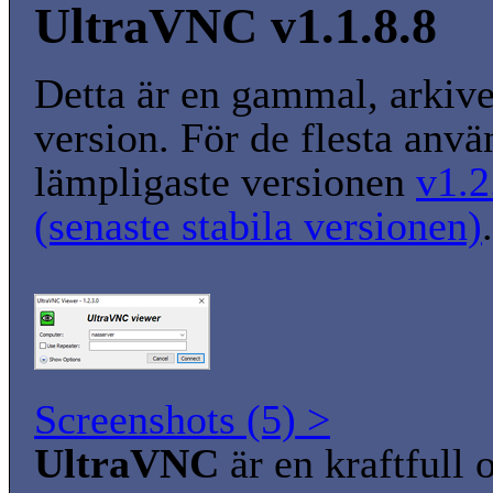
UltraVNC v1.1.8.8
Detta är en gammal, arkiv
version. För de flesta anvä
lämpligaste versionen
v1.2
(senaste stabila versionen)
.
Screenshots (5) >
UltraVNC
är en kraftfull 