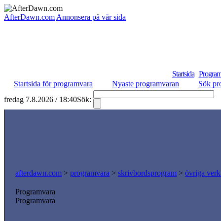
AfterDawn.com
Annonsera på vår sida
Startsida
Program
Startsida för programvara
Nyaste programvaran
Sök pr
fredag 7.8.2026 / 18:40
Sök:
S
afterdawn.com
>
programvara
>
skrivbordsprogram
>
övriga verk
Programvara
Programvara