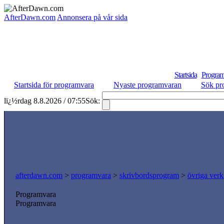
AfterDawn.com
Annonsera på vår sida
Startsida
Program
Startsida för programvara
Nyaste programvaran
Sök pr
lï¿½rdag 8.8.2026 / 07:55
Sök:
afterdawn.com
>
programvara
>
skrivbordsprogram
>
övriga verk
Programvara
Programvara