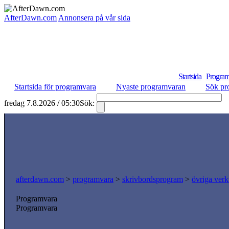
AfterDawn.com
Annonsera på vår sida
Startsida
Program
Startsida för programvara
Nyaste programvaran
Sök pr
fredag 7.8.2026 / 05:30
Sök:
S
afterdawn.com
>
programvara
>
skrivbordsprogram
>
övriga verk
Programvara
Programvara