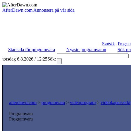
AfterDawn.com
Annonsera på vår sida
Startsida
Program
Startsida för programvara
Nyaste programvaran
Sök pr
torsdag 6.8.2026 / 12:25
Sök:
afterdawn.com
>
programvara
>
videoprogram
>
videokaparverk
Programvara
Programvara