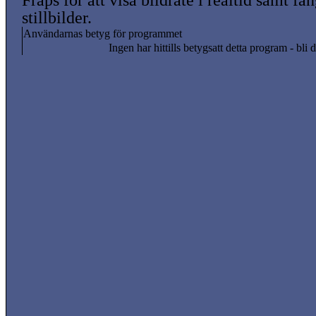
Fraps för att visa bildrate i realtid samt få
stillbilder.
Användarnas betyg för programmet
Ingen har hittills betygsatt detta program - bli d