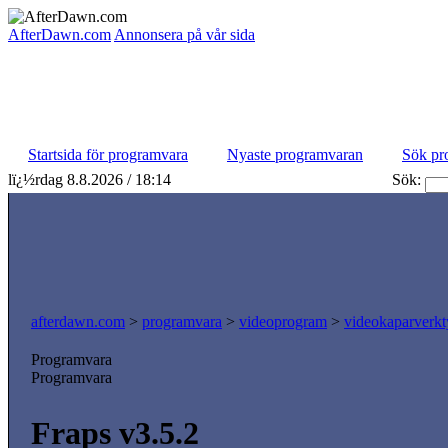
AfterDawn.com
Annonsera på vår sida
Startsida för programvara
Nyaste programvaran
Sök pr
lï¿½rdag 8.8.2026 / 18:14
Sök:
afterdawn.com
>
programvara
>
videoprogram
>
videokaparverk
Programvara
Programvara
Fraps v3.5.2