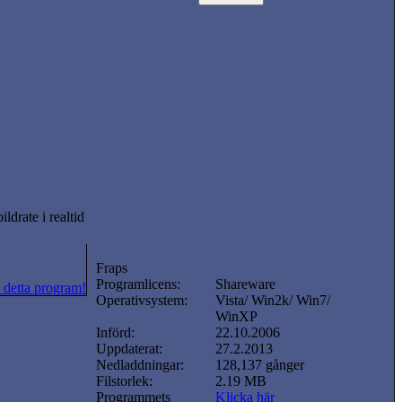
drate i realtid
Fraps
Programlicens:
Shareware
 detta program!
Operativsystem:
Vista/ Win2k/ Win7/
WinXP
Införd:
22.10.2006
Uppdaterat:
27.2.2013
Nedladdningar:
128,137 gånger
Filstorlek:
2.19 MB
Programmets
Klicka här