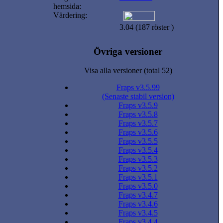
hemsida:
Värdering:
3.04 (187 röster )
Övriga versioner
Visa alla versioner (total 52)
Fraps v3.5.99
(Senaste stabil version)
Fraps v3.5.9
Fraps v3.5.8
Fraps v3.5.7
Fraps v3.5.6
Fraps v3.5.5
Fraps v3.5.4
Fraps v3.5.3
Fraps v3.5.2
Fraps v3.5.1
Fraps v3.5.0
Fraps v3.4.7
Fraps v3.4.6
Fraps v3.4.5
Fraps v3.4.4