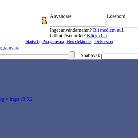
Användare
Lösenord
Inget användarnamn?
Bli medlem nu!
.
Glömt lösenordet?
Klicka här
.
Startsida
Programvara
Hemelektronik
Diskussion
ogramvara
Snabbval:
tyg
>
fraps v3.5.2