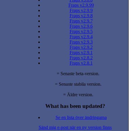
Fraps v2.9.99
Fraps v2.9.9
Fraps v2.9.8
Fraps v2.9.7
Fraps v2.9.6
Fraps v2.9.5
Fraps v2.9.4
Fraps v2.9.3
Fraps v2.9.2
Fraps v2.9.1
Fraps v2.8.2
Fraps v2.8.1
= Senaste beta-version.
= Senaste stabila version.
= Äldre version.
What has been updated?
Se en lista över ändringarna
Sänd mig e-post när en ny version finns