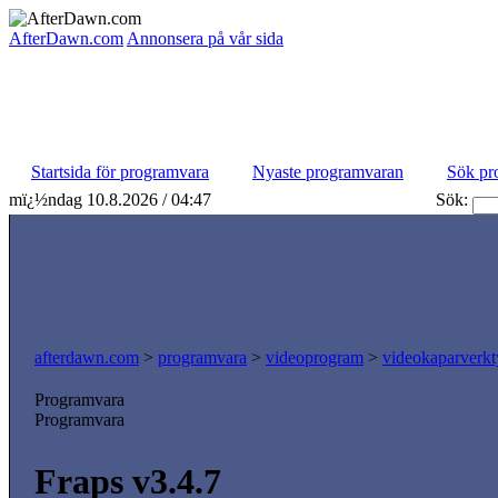
AfterDawn.com
Annonsera på vår sida
Startsida för programvara
Nyaste programvaran
Sök pr
mï¿½ndag 10.8.2026 / 04:47
Sök:
afterdawn.com
>
programvara
>
videoprogram
>
videokaparverk
Programvara
Programvara
Fraps v3.4.7