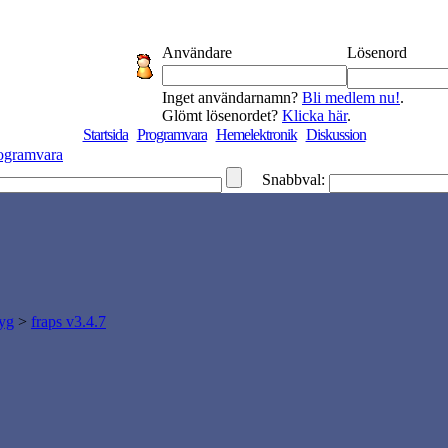
Användare
Lösenord
Inget användarnamn?
Bli medlem nu!
.
Glömt lösenordet?
Klicka här
.
Startsida
Programvara
Hemelektronik
Diskussion
ogramvara
Snabbval:
tyg
>
fraps v3.4.7