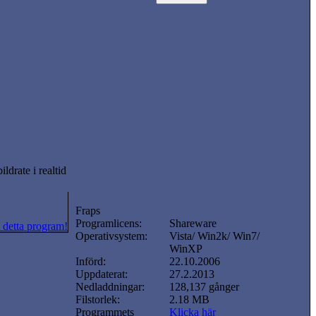
drate i realtid
Fraps
Programlicens:
Shareware
 detta program!
Operativsystem:
Vista/ Win2k/ Win7/
WinXP
Införd:
22.10.2006
Uppdaterat:
27.2.2013
Nedladdningar:
128,137 gånger
Filstorlek:
2.18 MB
Programmets
Klicka här