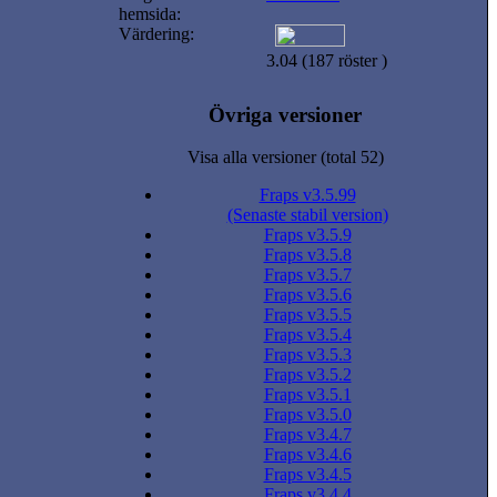
hemsida:
Värdering:
3.04 (187 röster )
Övriga versioner
Visa alla versioner (total 52)
Fraps v3.5.99
(Senaste stabil version)
Fraps v3.5.9
Fraps v3.5.8
Fraps v3.5.7
Fraps v3.5.6
Fraps v3.5.5
Fraps v3.5.4
Fraps v3.5.3
Fraps v3.5.2
Fraps v3.5.1
Fraps v3.5.0
Fraps v3.4.7
Fraps v3.4.6
Fraps v3.4.5
Fraps v3.4.4