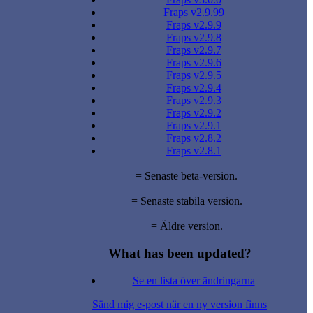
Fraps v2.9.99
Fraps v2.9.9
Fraps v2.9.8
Fraps v2.9.7
Fraps v2.9.6
Fraps v2.9.5
Fraps v2.9.4
Fraps v2.9.3
Fraps v2.9.2
Fraps v2.9.1
Fraps v2.8.2
Fraps v2.8.1
= Senaste beta-version.
= Senaste stabila version.
= Äldre version.
What has been updated?
Se en lista över ändringarna
Sänd mig e-post när en ny version finns