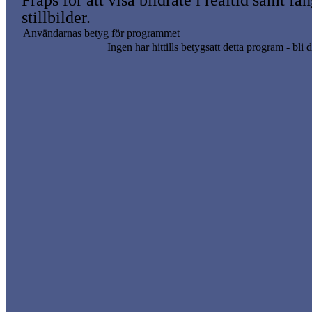
Fraps för att visa bildrate i realtid samt få
stillbilder.
Användarnas betyg för programmet
Ingen har hittills betygsatt detta program - bli d