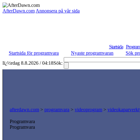
AfterDawn.com
Annonsera på vår sida
Startsida
Program
Startsida för programvara
Nyaste programvaran
Sök pr
lï¿½rdag 8.8.2026 / 04:18
Sök:
afterdawn.com
>
programvara
>
videoprogram
>
videokaparverk
Programvara
Programvara