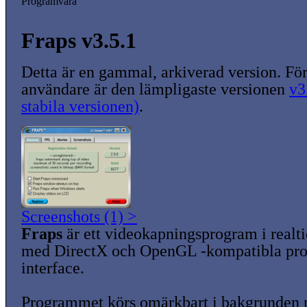
Programvara
Fraps v3.5.1
Detta är en gammal, arkiverad version. För
användare är den lämpligaste versionen
v3
stabila versionen)
.
Screenshots (1) >
Fraps
är ett videokapningsprogram i realt
med DirectX och OpenGL -kompatibla p
interface.
Programmet körs omärkbart i bakgrunden n