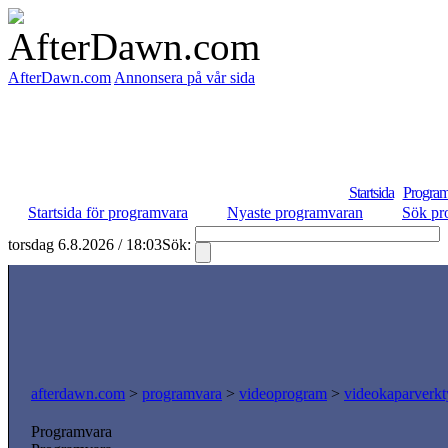
AfterDawn.com
Annonsera på vår sida
Startsida
Program
Startsida för programvara
Nyaste programvaran
Sök pr
torsdag 6.8.2026 / 18:03
Sök:
afterdawn.com
>
programvara
>
videoprogram
>
videokaparverk
Programvara