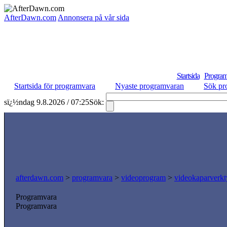
AfterDawn.com
Annonsera på vår sida
Startsida
Program
Startsida för programvara
Nyaste programvaran
Sök pr
sï¿½ndag 9.8.2026 / 07:25
Sök:
afterdawn.com
>
programvara
>
videoprogram
>
videokaparverk
Programvara
Programvara