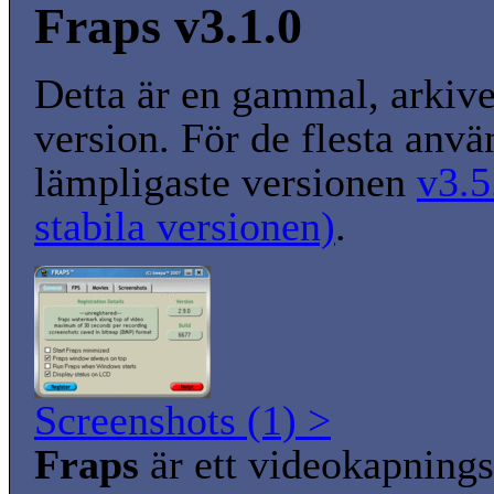
Fraps v3.1.0
Detta är en gammal, arkiv
version. För de flesta anvä
lämpligaste versionen
v3.5
stabila versionen)
.
Screenshots (1) >
Fraps
är ett videokapning