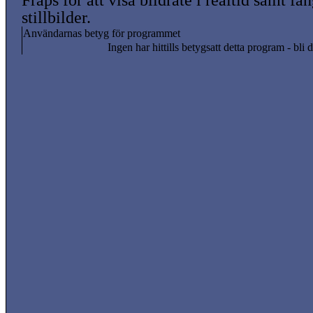
Fraps för att visa bildrate i realtid samt få
stillbilder.
Användarnas betyg för programmet
Ingen har hittills betygsatt detta program - bli d