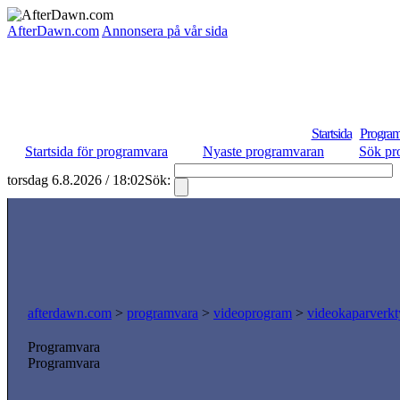
AfterDawn.com
Annonsera på vår sida
Startsida
Program
Startsida för programvara
Nyaste programvaran
Sök pr
torsdag 6.8.2026 / 18:02
Sök:
afterdawn.com
>
programvara
>
videoprogram
>
videokaparverk
Programvara
Programvara