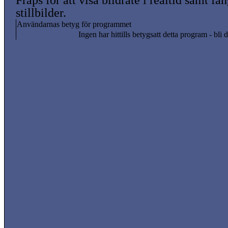
Fraps för att visa bildrate i realtid samt få
stillbilder.
Användarnas betyg för programmet
Ingen har hittills betygsatt detta program - bli d