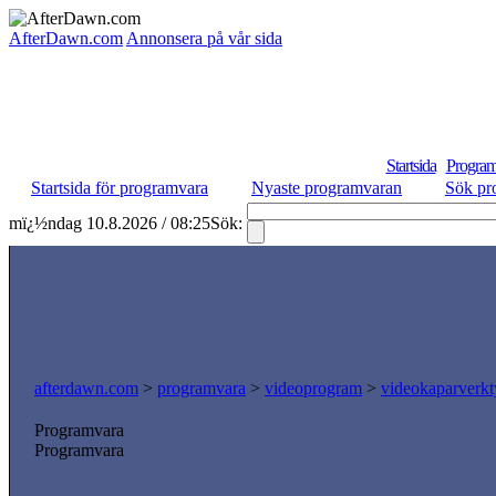
AfterDawn.com
Annonsera på vår sida
Startsida
Program
Startsida för programvara
Nyaste programvaran
Sök pr
mï¿½ndag 10.8.2026 / 08:25
Sök:
afterdawn.com
>
programvara
>
videoprogram
>
videokaparverk
Programvara
Programvara