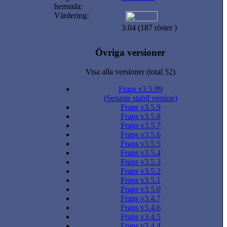
hemsida:
Värdering:
3.04 (187 röster )
Övriga versioner
Visa alla versioner (total 52)
Fraps v3.5.99
(Senaste stabil version)
Fraps v3.5.9
Fraps v3.5.8
Fraps v3.5.7
Fraps v3.5.6
Fraps v3.5.5
Fraps v3.5.4
Fraps v3.5.3
Fraps v3.5.2
Fraps v3.5.1
Fraps v3.5.0
Fraps v3.4.7
Fraps v3.4.6
Fraps v3.4.5
Fraps v3.4.4