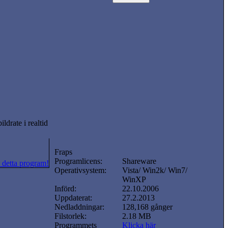
drate i realtid
Fraps
Programlicens:
Shareware
 detta program!
Operativsystem:
Vista/ Win2k/ Win7/
WinXP
Införd:
22.10.2006
Uppdaterat:
27.2.2013
Nedladdningar:
128,168 gånger
Filstorlek:
2.18 MB
Programmets
Klicka här