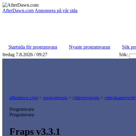
AfterDawn.com
Annonsera på vår sida
Startsida för programvara
Nyaste programvaran
Sök pr
fredag 7.8.2026 / 09:27
Sök:
afterdawn.com
>
programvara
>
videoprogram
>
videokaparverk
Programvara
Programvara
Fraps v3.3.1