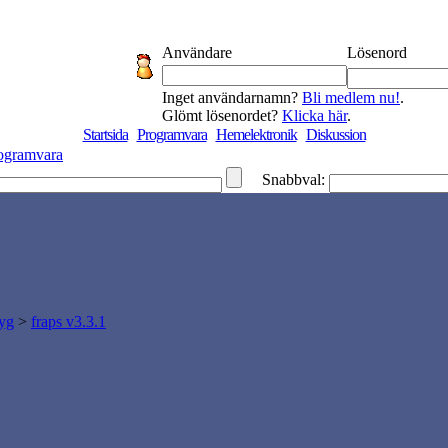
Användare
Lösenord
Inget användarnamn?
Bli medlem nu!
.
Glömt lösenordet?
Klicka här
.
Startsida
Programvara
Hemelektronik
Diskussion
ogramvara
Snabbval:
tyg
>
fraps v3.3.1