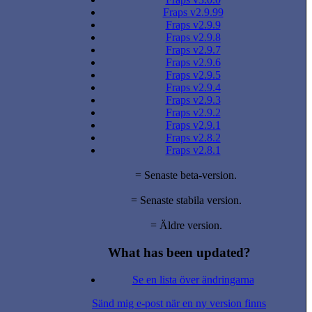
Fraps v2.9.99
Fraps v2.9.9
Fraps v2.9.8
Fraps v2.9.7
Fraps v2.9.6
Fraps v2.9.5
Fraps v2.9.4
Fraps v2.9.3
Fraps v2.9.2
Fraps v2.9.1
Fraps v2.8.2
Fraps v2.8.1
= Senaste beta-version.
= Senaste stabila version.
= Äldre version.
What has been updated?
Se en lista över ändringarna
Sänd mig e-post när en ny version finns