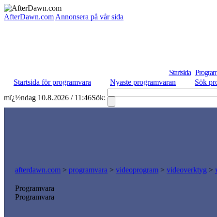
AfterDawn.com
Annonsera på vår sida
Startsida
Program
Startsida för programvara
Nyaste programvaran
Sök pr
mï¿½ndag 10.8.2026 / 11:46
Sök:
afterdawn.com
>
programvara
>
videoprogram
>
videoverktyg
>
Programvara
Programvara