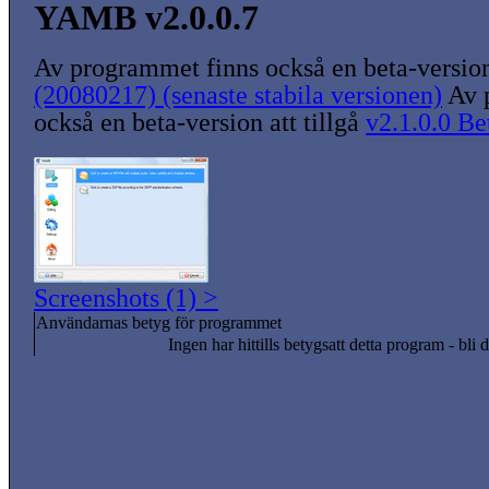
YAMB v2.0.0.7
Av programmet finns också en beta-version 
(20080217) (senaste stabila versionen)
Av 
också en beta-version att tillgå
v2.1.0.0 Be
Screenshots (1) >
Användarnas betyg för programmet
Ingen har hittills betygsatt detta program - bli d