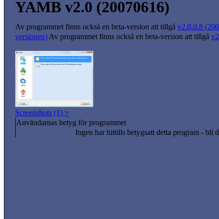
YAMB v2.0 (20070616)
Av programmet finns också en beta-version att tillgå
v2.0.0.8 (200
versionen)
Av programmet finns också en beta-version att tillgå
v2
Screenshots (1) >
Användarnas betyg för programmet
Ingen har hittills betygsatt detta program - bli d