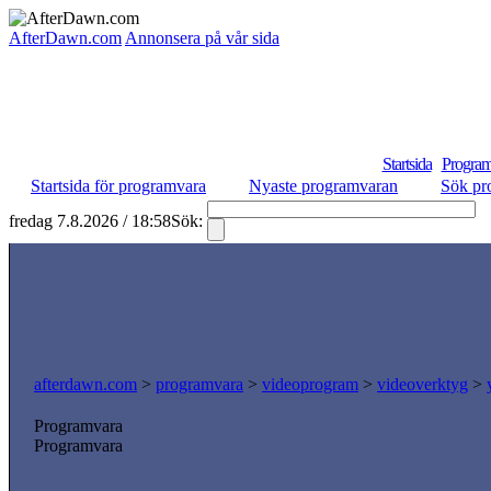
AfterDawn.com
Annonsera på vår sida
Startsida
Program
Startsida för programvara
Nyaste programvaran
Sök pr
fredag 7.8.2026 / 18:58
Sök:
S
afterdawn.com
>
programvara
>
videoprogram
>
videoverktyg
>
Programvara
Programvara