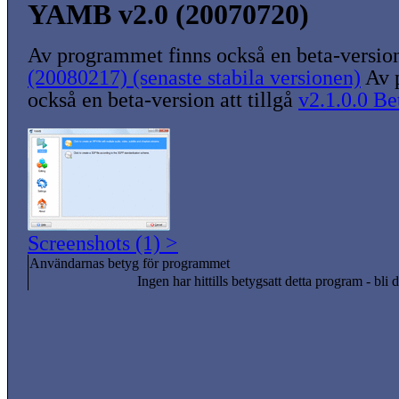
YAMB v2.0 (20070720)
Av programmet finns också en beta-version 
(20080217) (senaste stabila versionen)
Av 
också en beta-version att tillgå
v2.1.0.0 Be
Screenshots (1) >
Användarnas betyg för programmet
Ingen har hittills betygsatt detta program - bli d