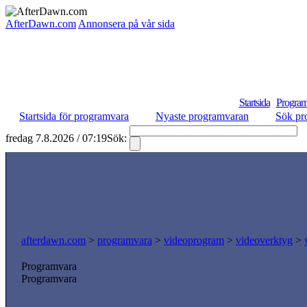
AfterDawn.com
Annonsera på vår sida
Startsida
Program
Startsida för programvara
Nyaste programvaran
Sök pr
fredag 7.8.2026 / 07:19
Sök:
S
afterdawn.com
>
programvara
>
videoprogram
>
videoverktyg
>
Programvara
Programvara