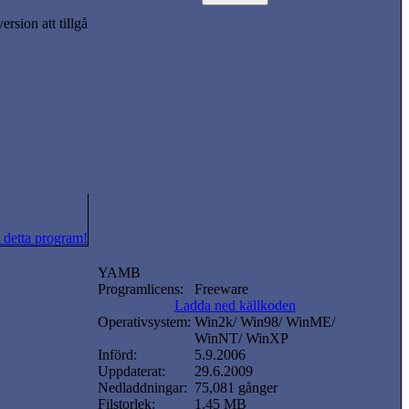
rsion att tillgå
 detta program!
YAMB
Programlicens:
Freeware
Ladda ned källkoden
Operativsystem:
Win2k/ Win98/ WinME/
WinNT/ WinXP
Införd:
5.9.2006
Uppdaterat:
29.6.2009
Nedladdningar:
75,081 gånger
Filstorlek:
1.45 MB