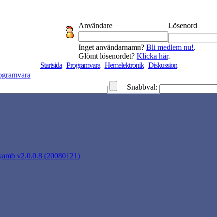
Användare
Lösenord
Inget användarnamn?
Bli medlem nu!
.
Glömt lösenordet?
Klicka här
.
Startsida
Programvara
Hemelektronik
Diskussion
ogramvara
Snabbval:
yamb v2.0.0.8 (20080121)