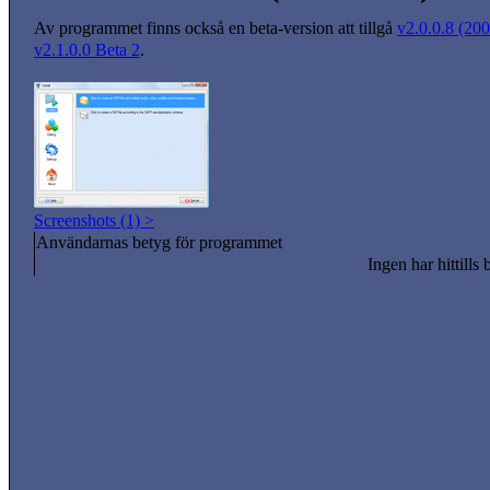
Av programmet finns också en beta-version att tillgå
v2.0.0.8 (200
v2.1.0.0 Beta 2
.
Screenshots (1) >
Användarnas betyg för programmet
Ingen har hittills 