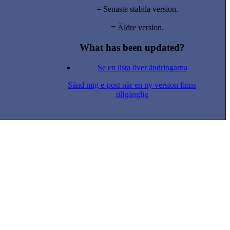
= Senaste stabila version.
= Äldre version.
What has been updated?
Se en lista över ändringarna
Sänd mig e-post när en ny version finns
tillgänglig