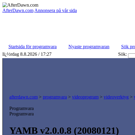
AfterDawn.com
Annonsera på vår sida
Startsida för programvara
Nyaste programvaran
Sök pr
lï¿½rdag 8.8.2026 / 17:27
Sök:
afterdawn.com
>
programvara
>
videoprogram
>
videoverktyg
>
Programvara
Programvara
YAMB v2.0.0.8 (20080121)