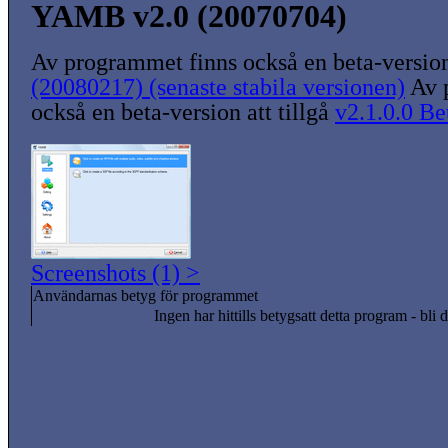
YAMB v2.0 (20070704)
Av programmet finns också en beta-version 
(20080217) (senaste stabila versionen)
Av 
också en beta-version att tillgå
v2.1.0.0 Be
Screenshots (1) >
Användarnas betyg för programmet
Ingen har hittills betygsatt detta program - bli d