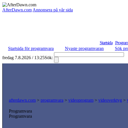
AfterDawn.com
Annonsera på vår sida
Startsida
Program
Startsida för programvara
Nyaste programvaran
Sök pr
fredag 7.8.2026 / 13:25
Sök:
S
afterdawn.com
>
programvara
>
videoprogram
>
videoverktyg
>
Programvara
Programvara