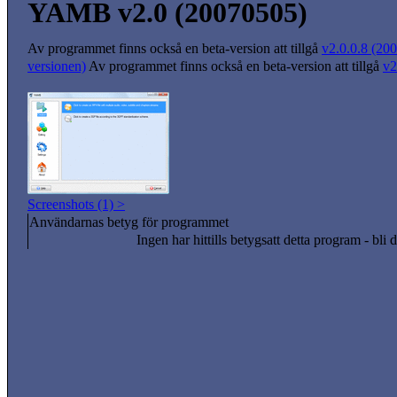
YAMB v2.0 (20070505)
Av programmet finns också en beta-version att tillgå
v2.0.0.8 (200
versionen)
Av programmet finns också en beta-version att tillgå
v2
Screenshots (1) >
Användarnas betyg för programmet
Ingen har hittills betygsatt detta program - bli d