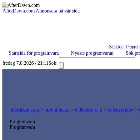
AfterDawn.com
Annonsera på vår sida
Startsida
Program
Startsida för programvara
Nyaste programvaran
Sök pr
fredag 7.8.2026 / 21:11
Sök:
S
afterdawn.com
>
programvara
>
videoprogram
>
videoverktyg
>
Programvara
Programvara