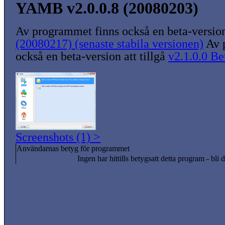
YAMB v2.0.0.8 (20080203)
Av programmet finns också en beta-version 
(20080217) (senaste stabila versionen)
Av 
också en beta-version att tillgå
v2.1.0.0 Be
Screenshots (1) >
Användarnas betyg för programmet
Ingen har hittills betygsatt detta program - bli d