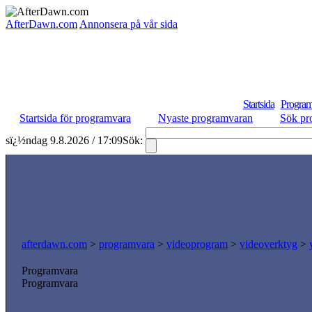
AfterDawn.com
Annonsera på vår sida
Startsida
Program
Startsida för programvara
Nyaste programvaran
Sök pr
sï¿½ndag 9.8.2026 / 17:09
Sök:
afterdawn.com
>
programvara
>
videoprogram
>
videoverktyg
>
Programvara
Programvara