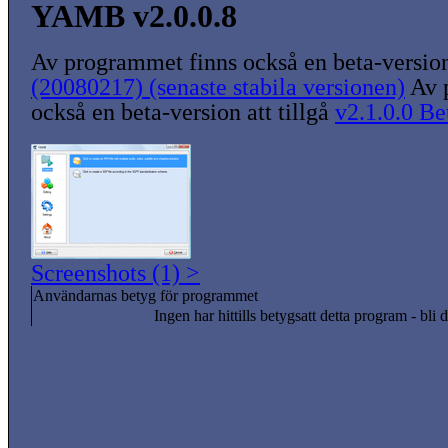
YAMB v2.0.0.8
Av programmet finns också en beta-version 
(20080217) (senaste stabila versionen)
Av 
också en beta-version att tillgå
v2.1.0.0 Be
Screenshots (1) >
Användarnas betyg för programmet
Ingen har hittills betygsatt detta program - bli d