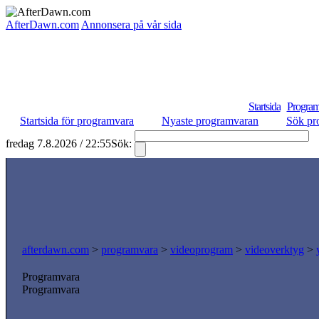
AfterDawn.com
Annonsera på vår sida
Startsida
Program
Startsida för programvara
Nyaste programvaran
Sök pr
fredag 7.8.2026 / 22:55
Sök:
S
afterdawn.com
>
programvara
>
videoprogram
>
videoverktyg
>
Programvara
Programvara