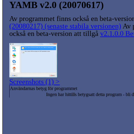
YAMB v2.0 (20070617)
Av programmet finns också en beta-version 
(20080217) (senaste stabila versionen)
Av 
också en beta-version att tillgå
v2.1.0.0 Be
Screenshots (1) >
Användarnas betyg för programmet
Ingen har hittills betygsatt detta program - bli d