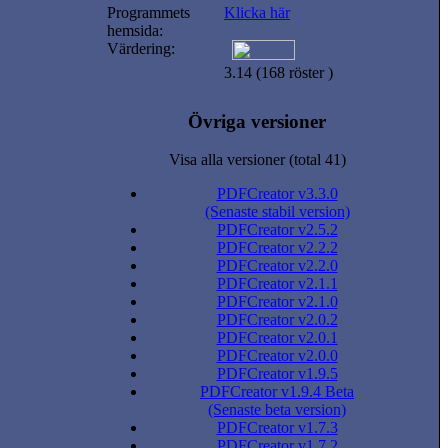
Programmets
Klicka här
hemsida:
Värdering:
3.14 (168 röster )
Övriga versioner
Visa alla versioner (total 41)
PDFCreator v3.3.0
(Senaste stabil version)
PDFCreator v2.5.2
PDFCreator v2.2.2
PDFCreator v2.2.0
PDFCreator v2.1.1
PDFCreator v2.1.0
PDFCreator v2.0.2
PDFCreator v2.0.1
PDFCreator v2.0.0
PDFCreator v1.9.5
PDFCreator v1.9.4 Beta
(Senaste beta version)
PDFCreator v1.7.3
PDFCreator v1.7.2