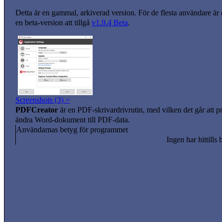
Detta är en gammal, arkiverad version. För de flesta användare är
en beta-version att tillgå
v1.9.4 Beta
.
Screenshots (3) >
PDFCreator
är en PDF-skrivardrivrutin, med vilken det går att 
ändra Word-dokument till PDF-data.
Användarnas betyg för programmet
Ingen har hittills 