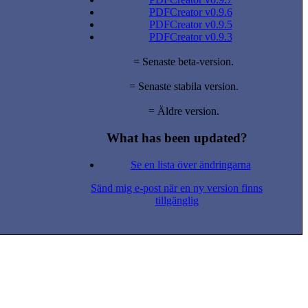
PDFCreator v0.9.6
PDFCreator v0.9.5
PDFCreator v0.9.3
= Senaste beta-version.
= Senaste stabila version.
= Äldre version.
What has been updated?
Se en lista över ändringarna
Sänd mig e-post när en ny version finns
tillgänglig