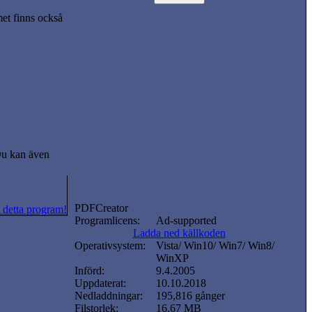
t finns också
 Du kan även
PDFCreator
 detta program!
Programlicens:
Ad-supported
Ladda ned källkoden
Operativsystem:
Vista/ Win10/ Win7/ Win8/
WinXP
Införd:
9.4.2005
Uppdaterat:
10.10.2018
Nedladdningar:
195,816 gånger
Filstorlek:
16.67 MB