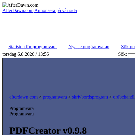
AfterDawn.com
Annonsera på vår sida
Startsida för programvara
Nyaste programvaran
Sök pr
torsdag 6.8.2026 / 13:56
Sök:
afterdawn.com
>
programvara
>
skrivbordsprogram
>
ordbehandl
Programvara
Programvara
PDFCreator v0.9.8