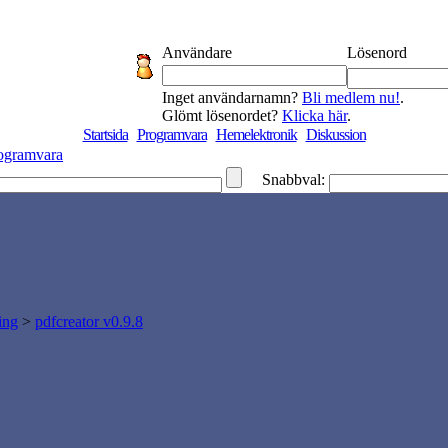
Användare
Lösenord
Inget användarnamn?
Bli medlem nu!
.
Glömt lösenordet?
Klicka här
.
Startsida
Programvara
Hemelektronik
Diskussion
ogramvara
Snabbval:
ing
>
pdfcreator v0.9.8