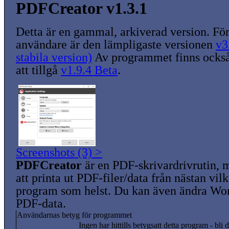
PDFCreator v1.3.1
Detta är en gammal, arkiverad version. För
användare är den lämpligaste versionen
v3
stabila version)
Av programmet finns också
att tillgå
v1.9.4 Beta
.
Screenshots (3) >
PDFCreator
är en PDF-skrivardrivrutin, 
att printa ut PDF-filer/data från nästan vi
program som helst. Du kan även ändra Wor
PDF-data.
Användarnas betyg för programmet
Ingen har hittills betygsatt detta program - bli d