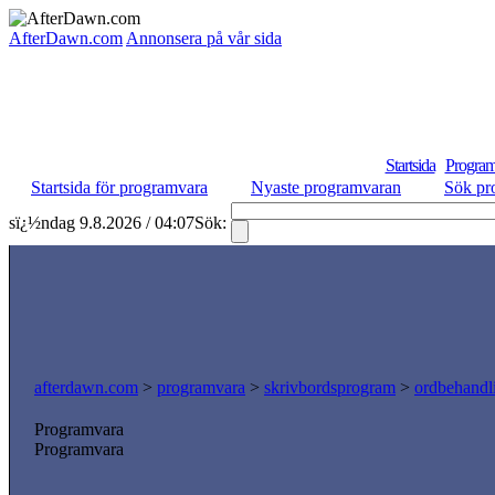
AfterDawn.com
Annonsera på vår sida
Startsida
Program
Startsida för programvara
Nyaste programvaran
Sök pr
sï¿½ndag 9.8.2026 / 04:07
Sök:
afterdawn.com
>
programvara
>
skrivbordsprogram
>
ordbehandl
Programvara
Programvara