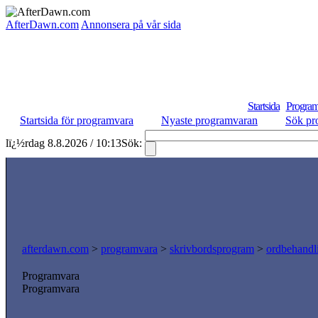
AfterDawn.com
Annonsera på vår sida
Startsida
Program
Startsida för programvara
Nyaste programvaran
Sök pr
lï¿½rdag 8.8.2026 / 10:13
Sök:
afterdawn.com
>
programvara
>
skrivbordsprogram
>
ordbehandl
Programvara
Programvara