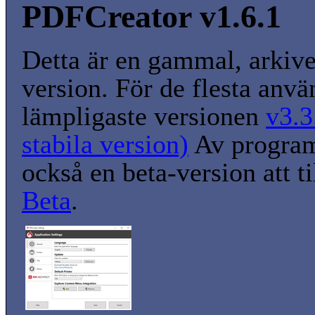
PDFCreator v1.6.1
Detta är en gammal, arkiv
version. För de flesta anvä
lämpligaste versionen
v3.3
stabila version)
Av program
också en beta-version att t
Beta
.