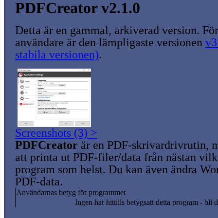
PDFCreator v2.1.0
Detta är en gammal, arkiverad version. För
användare är den lämpligaste versionen
v3
stabila versionen)
.
Screenshots (3) >
PDFCreator
är en PDF-skrivardrivrutin, 
att printa ut PDF-filer/data från nästan vi
program som helst. Du kan även ändra Wor
PDF-data.
Användarnas betyg för programmet
Ingen har hittills betygsatt detta program - bli d