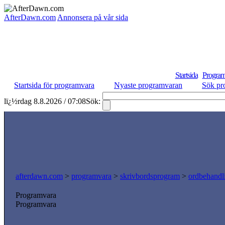
AfterDawn.com
Annonsera på vår sida
Startsida
Program
Startsida för programvara
Nyaste programvaran
Sök pr
lï¿½rdag 8.8.2026 / 07:08
Sök:
afterdawn.com
>
programvara
>
skrivbordsprogram
>
ordbehandl
Programvara
Programvara