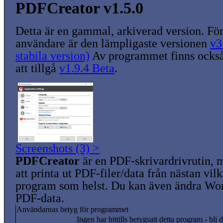
PDFCreator v1.5.0
Detta är en gammal, arkiverad version. För
användare är den lämpligaste versionen
v3
stabila version)
Av programmet finns också
att tillgå
v1.9.4 Beta
.
Screenshots (3) >
PDFCreator
är en PDF-skrivardrivrutin, 
att printa ut PDF-filer/data från nästan vi
program som helst. Du kan även ändra Wor
PDF-data.
Användarnas betyg för programmet
Ingen har hittills betygsatt detta program - bli d