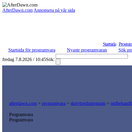
AfterDawn.com
Annonsera på vår sida
Startsida
Program
Startsida för programvara
Nyaste programvaran
Sök pr
fredag 7.8.2026 / 10:45
Sök:
S
afterdawn.com
>
programvara
>
skrivbordsprogram
>
ordbehandl
Programvara
Programvara