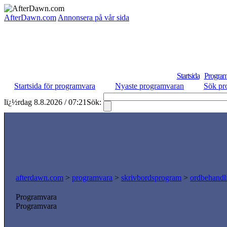
AfterDawn.com
Annonsera på vår sida
Startsida
Program
Startsida för programvara
Nyaste programvaran
Sök pr
lï¿½rdag 8.8.2026 / 07:21
Sök:
afterdawn.com
>
programvara
>
skrivbordsprogram
>
ordbehandl
Programvara
Programvara