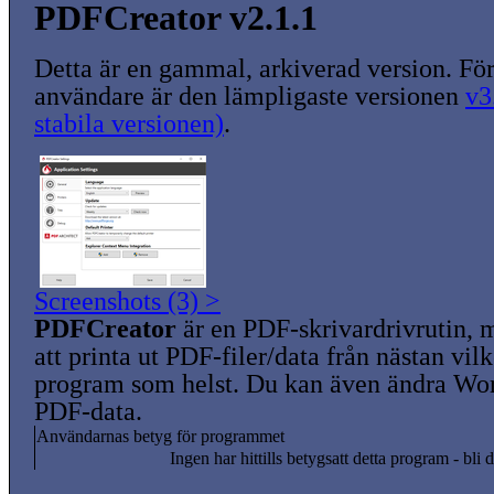
PDFCreator v2.1.1
Detta är en gammal, arkiverad version. För
användare är den lämpligaste versionen
v3
stabila versionen)
.
Screenshots (3) >
PDFCreator
är en PDF-skrivardrivrutin, 
att printa ut PDF-filer/data från nästan vi
program som helst. Du kan även ändra Wor
PDF-data.
Användarnas betyg för programmet
Ingen har hittills betygsatt detta program - bli d