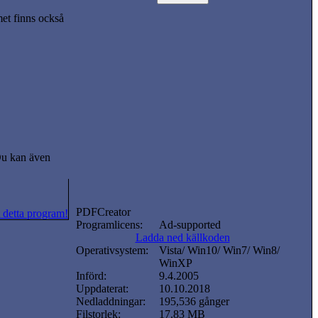
t finns också
 Du kan även
PDFCreator
 detta program!
Programlicens:
Ad-supported
Ladda ned källkoden
Operativsystem:
Vista/ Win10/ Win7/ Win8/
WinXP
Införd:
9.4.2005
Uppdaterat:
10.10.2018
Nedladdningar:
195,536 gånger
Filstorlek:
17.83 MB