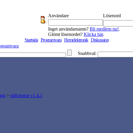
Användare
Lösenord
Inget användarnamn?
Bli medlem nu!
.
Glömt lösenordet?
Klicka här
.
Startsida
Programvara
Hemelektronik
Diskussion
ogramvara
Snabbval:
ing
>
pdfcreator v1.4.1