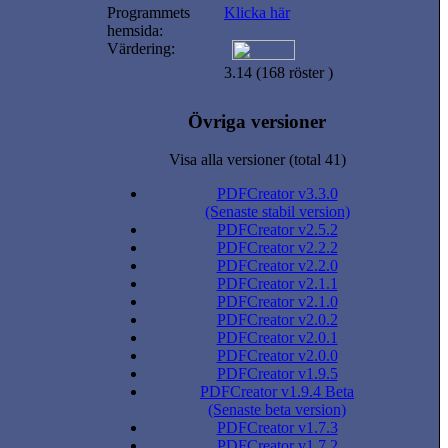
Programmets
Klicka här
hemsida:
Värdering:
3.14 (168 röster )
Övriga versioner
Visa alla versioner (total 41)
PDFCreator v3.3.0
(Senaste stabil version)
PDFCreator v2.5.2
PDFCreator v2.2.2
PDFCreator v2.2.0
PDFCreator v2.1.1
PDFCreator v2.1.0
PDFCreator v2.0.2
PDFCreator v2.0.1
PDFCreator v2.0.0
PDFCreator v1.9.5
PDFCreator v1.9.4 Beta
(Senaste beta version)
PDFCreator v1.7.3
PDFCreator v1.7.2