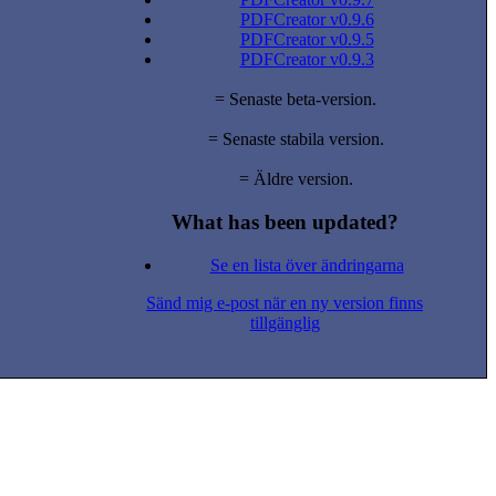
PDFCreator v0.9.6
PDFCreator v0.9.5
PDFCreator v0.9.3
= Senaste beta-version.
= Senaste stabila version.
= Äldre version.
What has been updated?
Se en lista över ändringarna
Sänd mig e-post när en ny version finns
tillgänglig