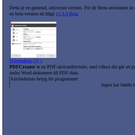
Detta är en gammal, arkiverad version. För de flesta användare är
en beta-version att tillgå
v1.9.4 Beta
.
Screenshots (3) >
PDFCreator
är en PDF-skrivardrivrutin, med vilken det går att 
ändra Word-dokument till PDF-data.
Användarnas betyg för programmet
Ingen har hittills 