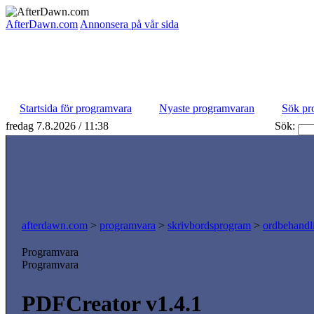
AfterDawn.com
Annonsera på vår sida
Startsida för programvara
Nyaste programvaran
Sök pr
fredag 7.8.2026 / 11:38
Sök:
afterdawn.com
>
programvara
>
skrivbordsprogram
>
ordbehandl
Programvara
Programvara
PDFCreator v1.4.1