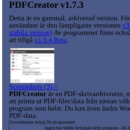
PDFCreator v1.7.3
Detta är en gammal, arkiverad version. För
användare är den lämpligaste versionen
v3
stabila version)
Av programmet finns också
att tillgå
v1.9.4 Beta
.
Screenshots (3) >
PDFCreator
är en PDF-skrivardrivrutin, 
att printa ut PDF-filer/data från nästan vi
program som helst. Du kan även ändra Wor
PDF-data.
Användarnas betyg för programmet
Ingen har hittills betygsatt detta program - bli d