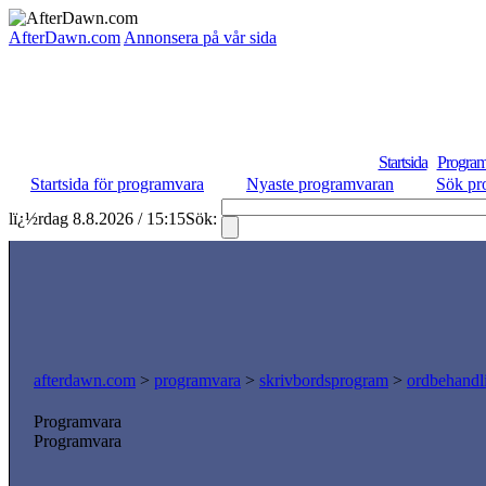
AfterDawn.com
Annonsera på vår sida
Startsida
Program
Startsida för programvara
Nyaste programvaran
Sök pr
lï¿½rdag 8.8.2026 / 15:15
Sök:
afterdawn.com
>
programvara
>
skrivbordsprogram
>
ordbehandl
Programvara
Programvara