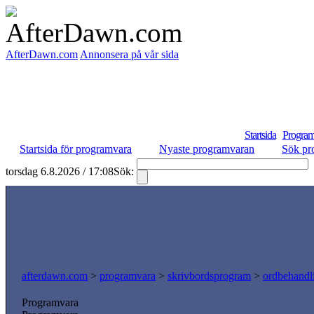
AfterDawn.com
Annonsera på vår sida
Startsida
Program
Startsida för programvara
Nyaste programvaran
Sök pr
torsdag 6.8.2026 / 17:08
Sök:
afterdawn.com
>
programvara
>
skrivbordsprogram
>
ordbehandl
Programvara