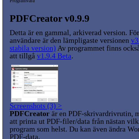
Programvara
PDFCreator v0.9.9
Detta är en gammal, arkiverad version. För
användare är den lämpligaste versionen
v3
stabila version)
Av programmet finns också
att tillgå
v1.9.4 Beta
.
Screenshots (3) >
PDFCreator
är en PDF-skrivardrivrutin, 
att printa ut PDF-filer/data från nästan vi
program som helst. Du kan även ändra Wor
PDF-data.