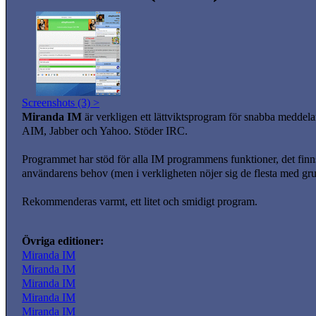
Screenshots (3) >
Miranda IM
är verkligen ett lättviktsprogram för snabba meddel
AIM, Jabber och Yahoo. Stöder IRC.
Programmet har stöd för alla IM programmens funktioner, det finns 
användarens behov (men i verkligheten nöjer sig de flesta med gr
Rekommenderas varmt, ett litet och smidigt program.
Övriga editioner:
Miranda IM
Miranda IM
Miranda IM
Miranda IM
Miranda IM