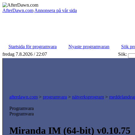
AfterDawn.com
Annonsera på vår sida
Startsida för programvara
Nyaste programvaran
Sök pr
fredag 7.8.2026 / 22:07
Sök:
afterdawn.com
>
programvara
>
nätverksprogram
>
meddelandeap
Programvara
Programvara
Miranda IM (64-bit) v0.10.75