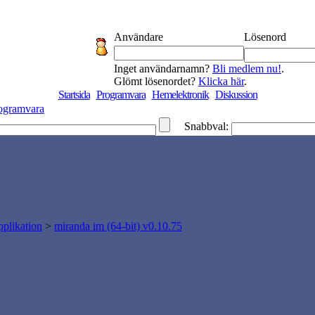
Användare
Lösenord
Inget användarnamn?
Bli medlem nu!
.
Glömt lösenordet?
Klicka här
.
Startsida
Programvara
Hemelektronik
Diskussion
ogramvara
Snabbval:
plikation
>
miranda im (64-bit) v0.10.75