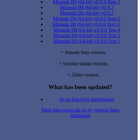
Miranda IM (64-bit) v0.9.4 Beta 1
Miranda IM (64-bit) v0.9.3
Miranda IM (64-bit) v0.9.2
Miranda IM (64-bit) v0.9.0 Beta 2
Miranda IM (64-bit) v0.9.0 Test 11
Miranda IM (64-bit) v0.9.0 Test 4
Miranda IM (64-bit) v0.9.0 Test 2
Miranda IM (64-bit) v0.9.0 Test 1
= Senaste beta-version.
= Senaste stabila version.
= Äldre version.
What has been updated?
Se en lista över ändringarna
Sänd mig e-post när en ny version finns
tillgänglig