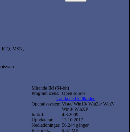
kl. ICQ, MSN,
motsvara
Miranda IM (64-bit)
Programlicens:
Open source
Ladda ned källkoden
Operativsystem:
Vista/ Win10/ Win2k/ Win7/
Win8/ WinXP
Införd:
4.8.2009
Uppdaterat:
13.10.2017
Nedladdningar:
56,244 gånger
Filstorlek:
9.37 MB