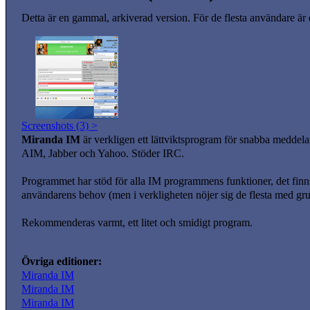
Detta är en gammal, arkiverad version. För de flesta användare är
Screenshots (3) >
Miranda IM
är verkligen ett lättviktsprogram för snabba meddel
AIM, Jabber och Yahoo. Stöder IRC.
Programmet har stöd för alla IM programmens funktioner, det finns 
användarens behov (men i verkligheten nöjer sig de flesta med gr
Rekommenderas varmt, ett litet och smidigt program.
Övriga editioner:
Miranda IM
Miranda IM
Miranda IM