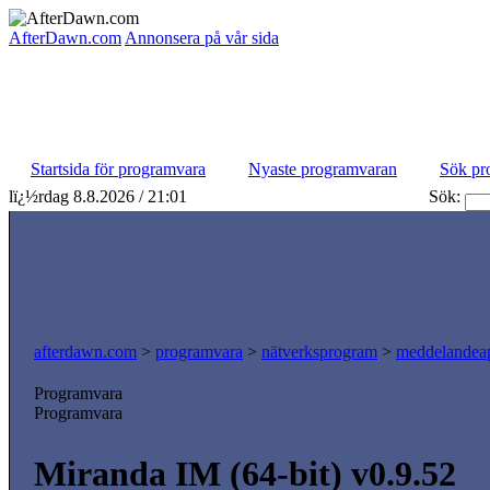
AfterDawn.com
Annonsera på vår sida
Startsida för programvara
Nyaste programvaran
Sök pr
lï¿½rdag 8.8.2026 / 21:01
Sök:
afterdawn.com
>
programvara
>
nätverksprogram
>
meddelandeap
Programvara
Programvara
Miranda IM (64-bit) v0.9.52