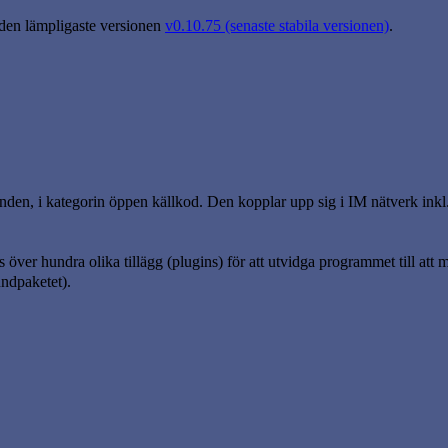
 den lämpligaste versionen
v0.10.75 (senaste stabila versionen)
.
anden, i kategorin öppen källkod. Den kopplar upp sig i IM nätverk in
över hundra olika tillägg (plugins) för att utvidga programmet till att 
undpaketet).