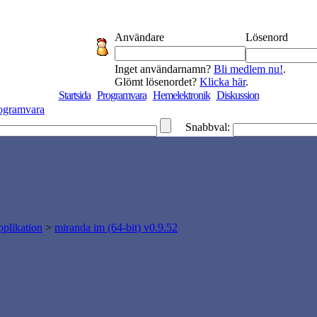
Användare
Lösenord
Inget användarnamn?
Bli medlem nu!
.
Glömt lösenordet?
Klicka här
.
Startsida
Programvara
Hemelektronik
Diskussion
ogramvara
Snabbval:
plikation
>
miranda im (64-bit) v0.9.52