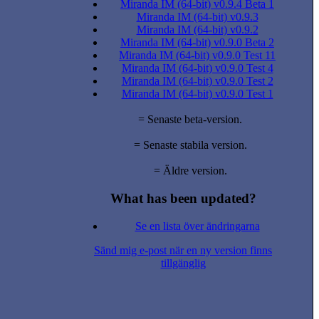
Miranda IM (64-bit) v0.9.4 Beta 1
Miranda IM (64-bit) v0.9.3
Miranda IM (64-bit) v0.9.2
Miranda IM (64-bit) v0.9.0 Beta 2
Miranda IM (64-bit) v0.9.0 Test 11
Miranda IM (64-bit) v0.9.0 Test 4
Miranda IM (64-bit) v0.9.0 Test 2
Miranda IM (64-bit) v0.9.0 Test 1
= Senaste beta-version.
= Senaste stabila version.
= Äldre version.
What has been updated?
Se en lista över ändringarna
Sänd mig e-post när en ny version finns
tillgänglig