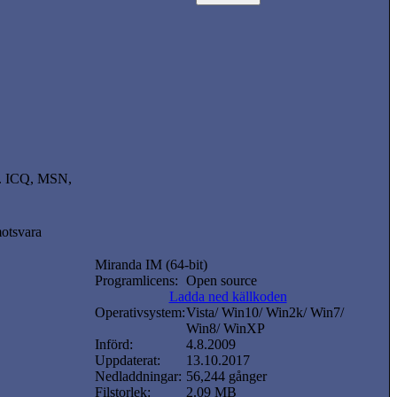
kl. ICQ, MSN,
motsvara
Miranda IM (64-bit)
Programlicens:
Open source
Ladda ned källkoden
Operativsystem:
Vista/ Win10/ Win2k/ Win7/
Win8/ WinXP
Införd:
4.8.2009
Uppdaterat:
13.10.2017
Nedladdningar:
56,244 gånger
Filstorlek:
2.09 MB