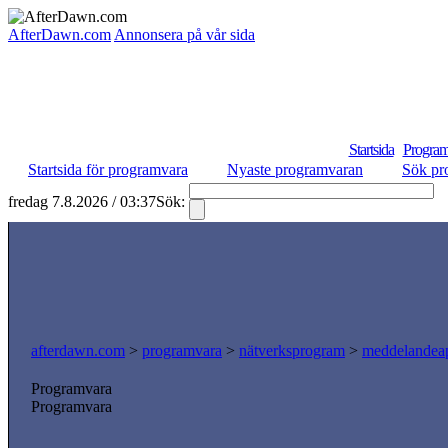
AfterDawn.com
Annonsera på vår sida
Startsida
Program
Startsida för programvara
Nyaste programvaran
Sök pr
fredag 7.8.2026 / 03:37
Sök:
S
afterdawn.com
>
programvara
>
nätverksprogram
>
meddelandeap
Programvara
Programvara