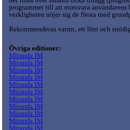
det finns över hundra olika tillägg (plugins
programmet till att motsvara användarens
verkligheten nöjer sig de flesta med grund
Rekommenderas varmt, ett litet och smidi
Övriga editioner:
Miranda IM
Miranda IM
Miranda IM
Miranda IM
Miranda IM
Miranda IM
Miranda IM
Miranda IM
Miranda IM
Miranda IM
Miranda IM