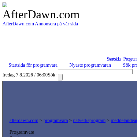
AfterDawn.com
Annonsera på vår sida
Startsida
Program
Startsida för programvara
Nyaste programvaran
Sök pr
fredag 7.8.2026 / 06:00
Sök:
S
afterdawn.com
>
programvara
>
nätverksprogram
>
meddelandeap
Programvara