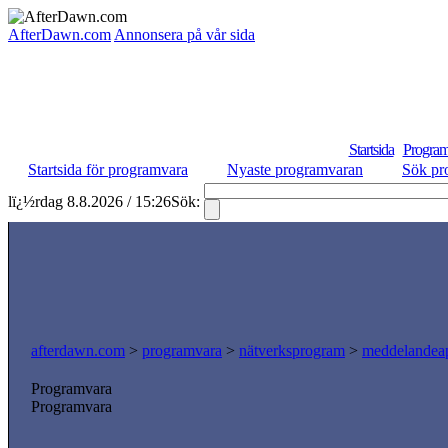
AfterDawn.com
Annonsera på vår sida
Startsida
Program
Startsida för programvara
Nyaste programvaran
Sök pr
lï¿½rdag 8.8.2026 / 15:26
Sök:
afterdawn.com
>
programvara
>
nätverksprogram
>
meddelandeap
Programvara
Programvara