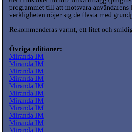
det finns över hundra olika tillägg (plugins
programmet till att motsvara användarens
verkligheten nöjer sig de flesta med grund
Rekommenderas varmt, ett litet och smidi
Övriga editioner:
Miranda IM
Miranda IM
Miranda IM
Miranda IM
Miranda IM
Miranda IM
Miranda IM
Miranda IM
Miranda IM
Miranda IM
Miranda IM