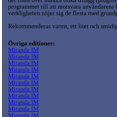
det finns över hundra olika tillägg (plugins
programmet till att motsvara användarens
verkligheten nöjer sig de flesta med grund
Rekommenderas varmt, ett litet och smidi
Övriga editioner:
Miranda IM
Miranda IM
Miranda IM
Miranda IM
Miranda IM
Miranda IM
Miranda IM
Miranda IM
Miranda IM
Miranda IM
Miranda IM