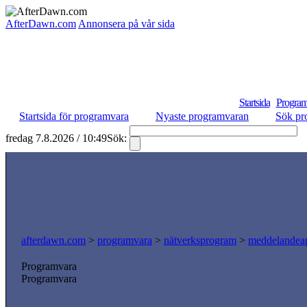
AfterDawn.com
Annonsera på vår sida
Startsida
Program
Startsida för programvara
Nyaste programvaran
Sök pr
fredag 7.8.2026 / 10:49
Sök:
S
afterdawn.com
>
programvara
>
nätverksprogram
>
meddelandeap
Programvara
Programvara