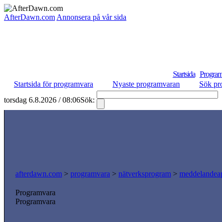
AfterDawn.com
Annonsera på vår sida
Startsida
Program
Startsida för programvara
Nyaste programvaran
Sök pr
torsdag 6.8.2026 / 08:06
Sök:
afterdawn.com
>
programvara
>
nätverksprogram
>
meddelandeap
Programvara
Programvara