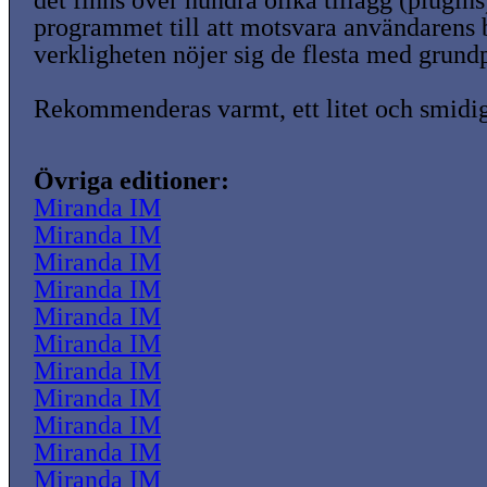
det finns över hundra olika tillägg (plugins
programmet till att motsvara användarens
verkligheten nöjer sig de flesta med grund
Rekommenderas varmt, ett litet och smidi
Övriga editioner:
Miranda IM
Miranda IM
Miranda IM
Miranda IM
Miranda IM
Miranda IM
Miranda IM
Miranda IM
Miranda IM
Miranda IM
Miranda IM