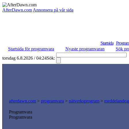
AfterDawn.com
Annonsera på vår sida
Startsida
Program
Startsida för programvara
Nyaste programvaran
Sök pr
torsdag 6.8.2026 / 04:24
Sök:
afterdawn.com
>
programvara
>
nätverksprogram
>
meddelandeap
Programvara
Programvara