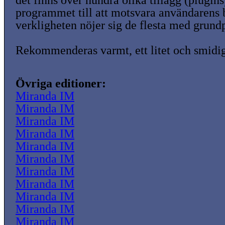
det finns över hundra olika tillägg (plugins
programmet till att motsvara användarens
verkligheten nöjer sig de flesta med grund
Rekommenderas varmt, ett litet och smidi
Övriga editioner:
Miranda IM
Miranda IM
Miranda IM
Miranda IM
Miranda IM
Miranda IM
Miranda IM
Miranda IM
Miranda IM
Miranda IM
Miranda IM